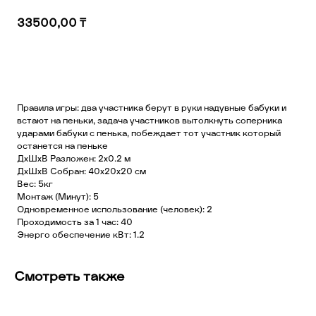
33500,00
₸
Добавить в корзину
Правила игры: два участника берут в руки надувные бабуки и
встают на пеньки, задача участников вытолкнуть соперника
ударами бабуки с пенька, побеждает тот участник который
останется на пеньке
ДхШхВ Разложен: 2х0.2 м
ДхШхВ Собран: 40х20х20 см
Вес: 5кг
Монтаж (Минут): 5
Одновременное использование (человек): 2
Проходимость за 1 час: 40
Энерго обеспечение кВт: 1.2
Смотреть также