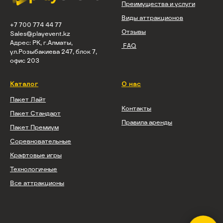
Преимущества и услуги
Виды аттракционов
+7 700 774 44 77
Отзывы
Sales@playevent.kz
Адрес: РК, г.Алматы,
FAQ
ул.Розыбакиева 247, блок 7,
офис 203
Каталог
О нас
Пакет Лайт
Контакты
Пакет Стандарт
Правила аренды
Пакет Премиум
Соревновательные
Крафтовые игры
Технологичные
Все аттракционы