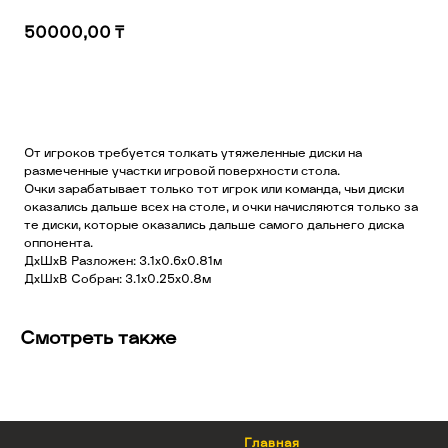
50000,00
₸
Добавить в корзину
От игроков требуется толкать утяжеленные диски на
размеченные участки игровой поверхности стола.
Очки зарабатывает только тот игрок или команда, чьи диски
оказались дальше всех на столе, и очки начисляются только за
те диски, которые оказались дальше самого дальнего диска
оппонента.
ДхШхВ Разложен: 3.1x0.6х0.81м
ДхШхВ Собран: 3.1x0.25х0.8м
Смотреть также
Главная