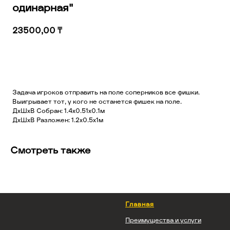
одинарная"
23500,00
₸
Добавить в корзину
Задача игроков отправить на поле соперников все фишки.
Выигрывает тот, у кого не останется фишек на поле.
ДхШхВ Собран: 1.4х0.51х0.1м
ДхШхВ Разложен: 1.2х0.5х1м
Смотреть также
Главная
Преимущества и услуги