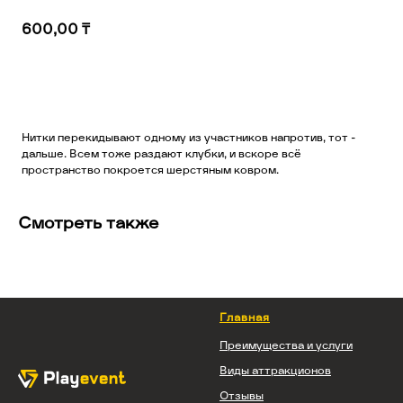
600,00
₸
Добавить в корзину
Нитки перекидывают одному из участников напротив, тот –
дальше. Всем тоже раздают клубки, и вскоре всё
пространство покроется шерстяным ковром.
Смотреть также
Главная
Преимущества и услуги
Виды аттракционов
Отзывы