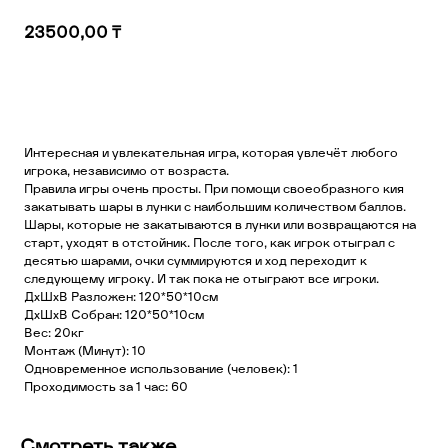
23500,00
₸
Добавить в корзину
Интересная и увлекательная игра, которая увлечёт любого
игрока, независимо от возраста.
Правила игры очень просты. При помощи своеобразного кия
закатывать шары в лунки с наибольшим количеством баллов.
Шары, которые не закатываются в лунки или возвращаются на
старт, уходят в отстойник. После того, как игрок отыграл с
десятью шарами, очки суммируются и ход переходит к
следующему игроку. И так пока не отыграют все игроки.
ДхШхВ Разложен: 120*50*10см
ДхШхВ Собран: 120*50*10см
Вес: 20кг
Монтаж (Минут): 10
Одновременное использование (человек): 1
Проходимость за 1 час: 60